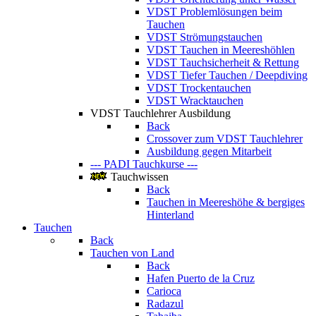
VDST Problemlösungen beim
Tauchen
VDST Strömungstauchen
VDST Tauchen in Meereshöhlen
VDST Tauchsicherheit & Rettung
VDST Tiefer Tauchen / Deepdiving
VDST Trockentauchen
VDST Wracktauchen
VDST Tauchlehrer Ausbildung
Back
Crossover zum VDST Tauchlehrer
Ausbildung gegen Mitarbeit
--- PADI Tauchkurse ---
Tauchwissen
Back
Tauchen in Meereshöhe & bergiges
Hinterland
Tauchen
Back
Tauchen von Land
Back
Hafen Puerto de la Cruz
Carioca
Radazul