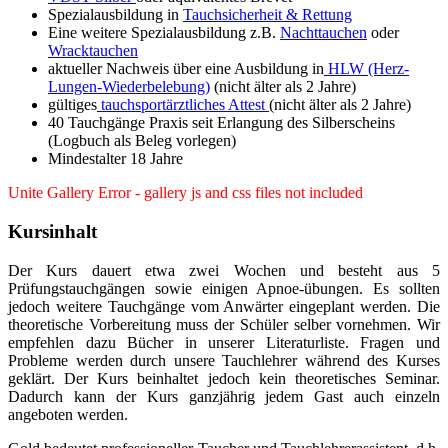
Spezialausbildung in
Tauchsicherheit & Rettung
Eine weitere Spezialausbildung z.B.
Nachttauchen
oder
Wracktauchen
aktueller Nachweis über eine Ausbildung in
HLW (Herz-
Lungen-Wiederbelebung)
(nicht älter als 2 Jahre)
gültiges
tauchsportärztliches Attest
(nicht älter als 2 Jahre)
40 Tauchgänge Praxis seit Erlangung des Silberscheins
(Logbuch als Beleg vorlegen)
Mindestalter 18 Jahre
Unite Gallery Error - gallery js and css files not included
Kursinhalt
Der Kurs dauert etwa zwei Wochen und besteht aus 5
Prüfungstauchgängen sowie einigen Apnoe-übungen. Es sollten
jedoch weitere Tauchgänge vom Anwärter eingeplant werden. Die
theoretische Vorbereitung muss der Schüler selber vornehmen. Wir
empfehlen dazu Bücher in unserer Literaturliste. Fragen und
Probleme werden durch unsere Tauchlehrer während des Kurses
geklärt. Der Kurs beinhaltet jedoch kein theoretisches Seminar.
Dadurch kann der Kurs ganzjährig jedem Gast auch einzeln
angeboten werden.