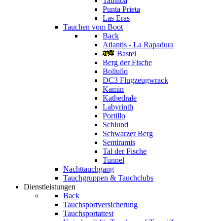
Tabaiba
Punta Prieta
Las Eras
Tauchen vom Boot
Back
Atlantis - La Rapadura
Bastei
Berg der Fische
Bollullo
DC3 Flugzeugwrack
Kamin
Kathedrale
Labyrinth
Portillo
Schlund
Schwarzer Berg
Semiramis
Tal der Fische
Tunnel
Nachttauchgang
Tauchgruppen & Tauchclubs
Dienstleistungen
Back
Tauchsportversicherung
Tauchsportattest