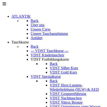
ATLANTIK
Back
Über uns
Unsere Crew
Unsere Tauchausrüstung
Anfahrt
Tauchkurse
Back
--- VDST Tauchkurse ---
VDST Kindertauchen
VDST Fortbildungskurse
Back
VDST Silber Kurs
VDST Gold Kurs
VDST Spezialkurse
Back
VDST Herz-Lungen-
Wiederbelebung (HLW) & AED
VDST Gruppenführung
VDST Nachttauchen
VDST Nitrox Bronze
VDST Orientierung unter Wasser