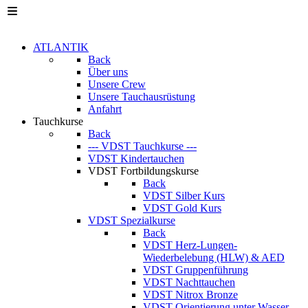
ATLANTIK
Back
Über uns
Unsere Crew
Unsere Tauchausrüstung
Anfahrt
Tauchkurse
Back
--- VDST Tauchkurse ---
VDST Kindertauchen
VDST Fortbildungskurse
Back
VDST Silber Kurs
VDST Gold Kurs
VDST Spezialkurse
Back
VDST Herz-Lungen-
Wiederbelebung (HLW) & AED
VDST Gruppenführung
VDST Nachttauchen
VDST Nitrox Bronze
VDST Orientierung unter Wasser