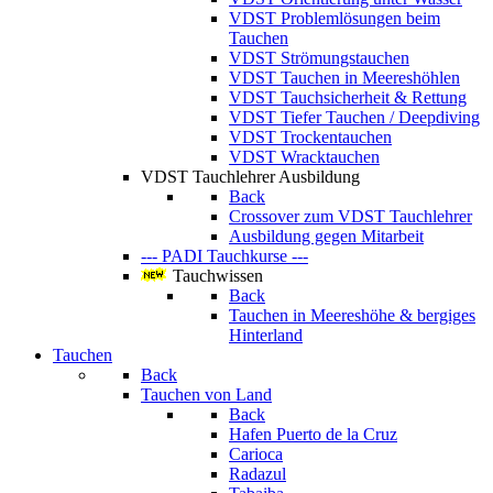
VDST Problemlösungen beim
Tauchen
VDST Strömungstauchen
VDST Tauchen in Meereshöhlen
VDST Tauchsicherheit & Rettung
VDST Tiefer Tauchen / Deepdiving
VDST Trockentauchen
VDST Wracktauchen
VDST Tauchlehrer Ausbildung
Back
Crossover zum VDST Tauchlehrer
Ausbildung gegen Mitarbeit
--- PADI Tauchkurse ---
Tauchwissen
Back
Tauchen in Meereshöhe & bergiges
Hinterland
Tauchen
Back
Tauchen von Land
Back
Hafen Puerto de la Cruz
Carioca
Radazul