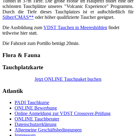
Tunnel in 37m Tiefe. Die große Höhle im Hauptriff bildet eine der
schönsten Tauchplätze unseres "Volcanic Experience" Programms.
Durch die Tiefe dieses Tauchplatzes ist er außschließlich für
Silber/CMAS**
oder höher qualifizierte Taucher geeignet.
Die Ausbildung zum
VDST Tauchen in Meereshöhlen
findet
teilweise hier statt.
Die Fahrzeit zum Portillo beträgt 20min.
Flora & Fauna
Tauchplatzkarte
Jetzt ONLINE Tauchpaket buchen
Atlantik
PADI Tauchkurse
ONLINE Bewerbung
Online Anmeldung zur VDST Crossover-Prüfung
ONLINE Tauchberater
Datenschutzerklärung
Allgemeine Geschäftsbedingungen
Impressum