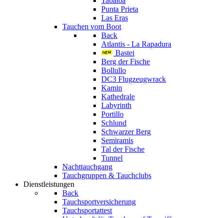
Tabaiba
Punta Prieta
Las Eras
Tauchen vom Boot
Back
Atlantis - La Rapadura
Bastei
Berg der Fische
Bollullo
DC3 Flugzeugwrack
Kamin
Kathedrale
Labyrinth
Portillo
Schlund
Schwarzer Berg
Semiramis
Tal der Fische
Tunnel
Nachttauchgang
Tauchgruppen & Tauchclubs
Dienstleistungen
Back
Tauchsportversicherung
Tauchsportattest