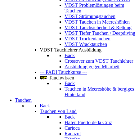
VDST Problemlösungen beim
Tauchen
VDST Strömungstauchen
VDST Tauchen in Meereshöhlen
VDST Tauchsicherheit & Rettung
VDST Tiefer Tauchen / Deepdiving
VDST Trockentauchen
VDST Wracktauchen
VDST Tauchlehrer Ausbildung
Back
Crossover zum VDST Tauchlehrer
Ausbildung gegen Mitarbeit
--- PADI Tauchkurse ---
Tauchwissen
Back
Tauchen in Meereshöhe & bergiges
Hinterland
Tauchen
Back
Tauchen von Land
Back
Hafen Puerto de la Cruz
Carioca
Radazul