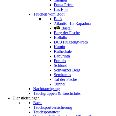
Tabaiba
Punta Prieta
Las Eras
Tauchen vom Boot
Back
Atlantis - La Rapadura
Bastei
Berg der Fische
Bollullo
DC3 Flugzeugwrack
Kamin
Kathedrale
Labyrinth
Portillo
Schlund
Schwarzer Berg
Semiramis
Tal der Fische
Tunnel
Nachttauchgang
Tauchgruppen & Tauchclubs
Dienstleistungen
Back
Tauchsportversicherung
Tauchsportattest