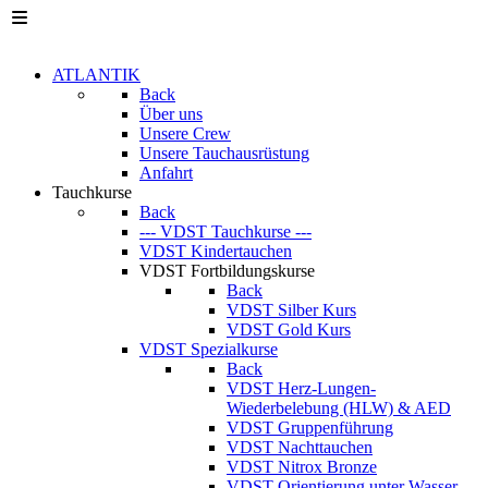
ATLANTIK
Back
Über uns
Unsere Crew
Unsere Tauchausrüstung
Anfahrt
Tauchkurse
Back
--- VDST Tauchkurse ---
VDST Kindertauchen
VDST Fortbildungskurse
Back
VDST Silber Kurs
VDST Gold Kurs
VDST Spezialkurse
Back
VDST Herz-Lungen-
Wiederbelebung (HLW) & AED
VDST Gruppenführung
VDST Nachttauchen
VDST Nitrox Bronze
VDST Orientierung unter Wasser