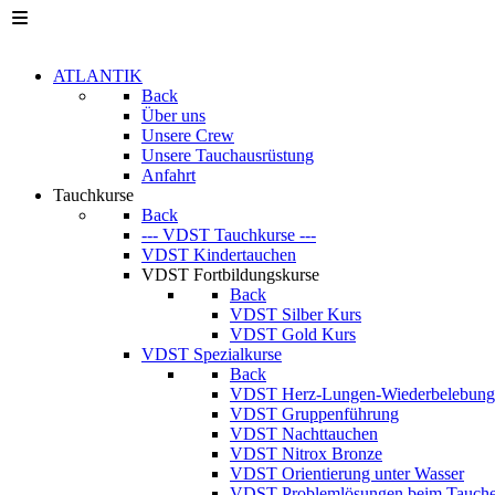
ATLANTIK
Back
Über uns
Unsere Crew
Unsere Tauchausrüstung
Anfahrt
Tauchkurse
Back
--- VDST Tauchkurse ---
VDST Kindertauchen
VDST Fortbildungskurse
Back
VDST Silber Kurs
VDST Gold Kurs
VDST Spezialkurse
Back
VDST Herz-Lungen-Wiederbelebun
VDST Gruppenführung
VDST Nachttauchen
VDST Nitrox Bronze
VDST Orientierung unter Wasser
VDST Problemlösungen beim Tauch