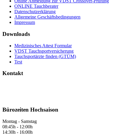
Online Anmeldung zur VDST Crossover-Prüfung
ONLINE Tauchberater
Datenschutzerklärung
Allgemeine Geschäftsbedingungen
Impressum
Downloads
Medizinisches Attest Formular
VDST Tauchsportversicherung
Tauchsportärzte finden (GTÜM)
Test
Kontakt
Bürozeiten Hochsaison
Montag - Samstag
08:45h - 12:00h
14:30h - 16:00h