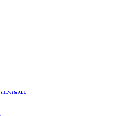
g (HLW) & AED
en