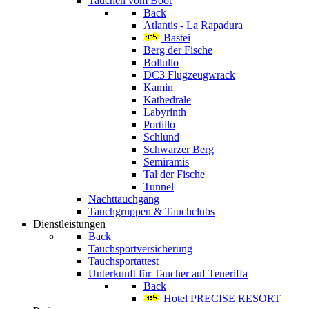
Tauchen vom Boot
Back
Atlantis - La Rapadura
Bastei
Berg der Fische
Bollullo
DC3 Flugzeugwrack
Kamin
Kathedrale
Labyrinth
Portillo
Schlund
Schwarzer Berg
Semiramis
Tal der Fische
Tunnel
Nachttauchgang
Tauchgruppen & Tauchclubs
Dienstleistungen
Back
Tauchsportversicherung
Tauchsportattest
Unterkunft für Taucher auf Teneriffa
Back
Hotel PRECISE RESORT